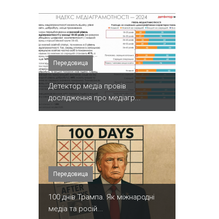
Передовица
Детектор медіа провів
дослідження про медіагр...
Передовица
100 днів Трампа. Як міжнародні
медіа та росій...