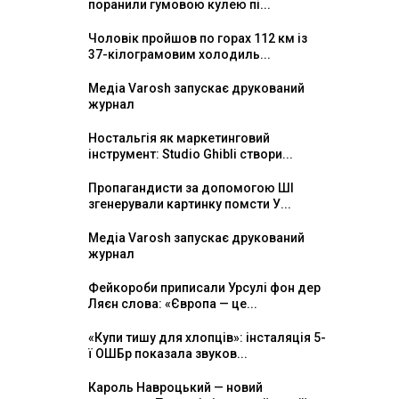
поранили гумовою кулею пі...
Чоловік пройшов по горах 112 км із
37-кілограмовим холодиль...
Медіа Varosh запускає друкований
журнал
Ностальгія як маркетинговий
інструмент: Studio Ghibli створи...
Пропагандисти за допомогою ШІ
згенерували картинку помсти У...
Медіа Varosh запускає друкований
журнал
Фейкороби приписали Урсулі фон дер
Ляєн слова: «Європа — це...
«Купи тишу для хлопців»: інсталяція 5-
ї ОШБр показала звуков...
Кароль Навроцький — новий