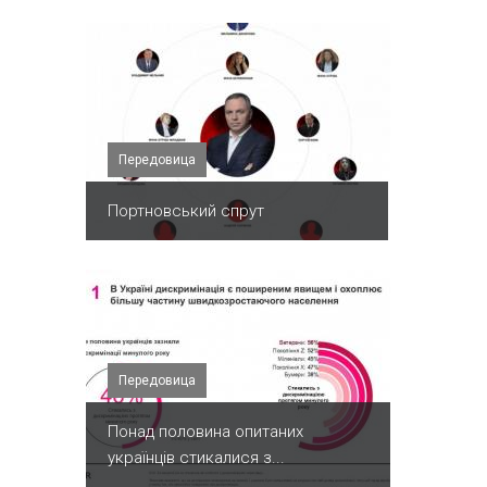
Передовица
Портновський спрут
Передовица
Понад половина опитаних
українців стикалися з...