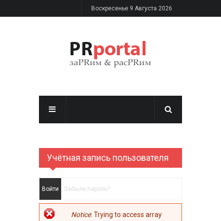
Перейти к основному содержанию
Воскресенье 9 Августа 2026
Учётная запись пользователя
Главные вкладки
Войти
(активная вкладка)
Забыли пароль?
Сообщение об
Notice
: Trying to access array