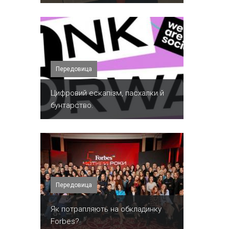
Передовица
​Цифровий ескапізм, пасхалки й
бунтарство.
Передовица
​Як потрапляють на обкладинку
Forbes?