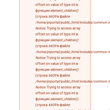
offset on value of type int в
функции
element_children()
(строка
6609
в файле
/home/prportal/public_html/includes/common.i
Notice
: Trying to access array
offset on value of type int в
функции
element_children()
(строка
6609
в файле
/home/prportal/public_html/includes/common.i
Notice
: Trying to access array
offset on value of type int в
функции
element_children()
(строка
6609
в файле
/home/prportal/public_html/includes/common.i
Notice
: Trying to access array
offset on value of type int в
функции
element_children()
(строка
6609
в файле