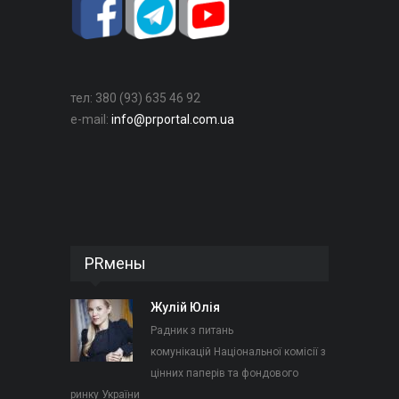
тел: 380 (93) 635 46 92
e-mail:
info@prportal.com.ua
PRмены
Жулій Юлія
Радник з питань
комунікацій Національної комісії з
цінних паперів та фондового
ринку України