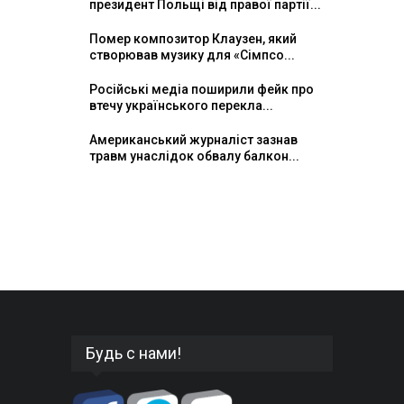
президент Польщі від правої партії...
Помер композитор Клаузен, який
створював музику для «Сімпсо...
Російські медіа поширили фейк про
втечу українського перекла...
Американський журналіст зазнав
травм унаслідок обвалу балкон...
Будь с нами!