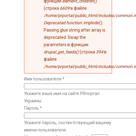
функции
element_children()
(строка
6609
в файле
/home/prportal/public_html/includes/common.i
Deprecated function
: implode():
Passing glue string after array is
deprecated. Swap the
parameters в функции
drupal_get_feeds()
(строка
394
в
файле
/home/prportal/public_html/includes/common.i
Имя пользователя
*
Укажите ваше имя на сайте PRпортал
Украины.
Пароль
*
Укажите пароль, соответствующий вашему
имени пользователя.