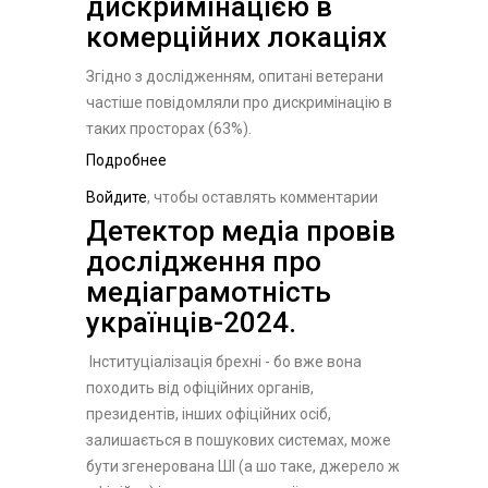
дискримінацією в
комерційних локаціях
Згідно з дослідженням, опитані ветерани
частіше повідомляли про дискримінацію в
таких просторах (63%).
Подробнее
о Понад половина опитаних
українців стикалися з
Войдите
, чтобы оставлять комментарии
дискримінацією в комерційних
Детектор медіа провів
локаціях
дослідження про
медіаграмотність
українців-2024.
Інституціалізація брехні - бо вже вона
походить від офіційних органів,
президентів, інших офіційних осіб,
залишається в пошукових системах, може
бути згенерована ШІ (а шо таке, джерело ж