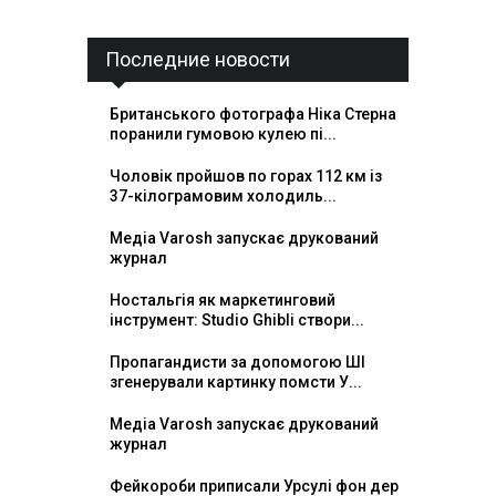
Последние новости
Британського фотографа Ніка Стерна
поранили гумовою кулею пі...
Чоловік пройшов по горах 112 км із
37-кілограмовим холодиль...
Медіа Varosh запускає друкований
журнал
Ностальгія як маркетинговий
інструмент: Studio Ghibli створи...
Пропагандисти за допомогою ШІ
згенерували картинку помсти У...
Медіа Varosh запускає друкований
журнал
Фейкороби приписали Урсулі фон дер