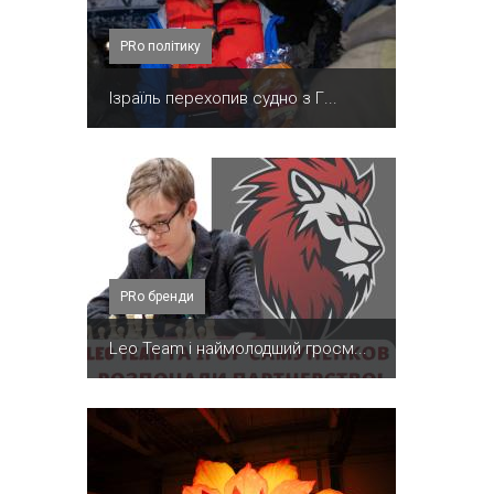
PRo політику
Ізраїль перехопив судно з Г...
PRо бренди
Leo Team і наймолодший гросм...