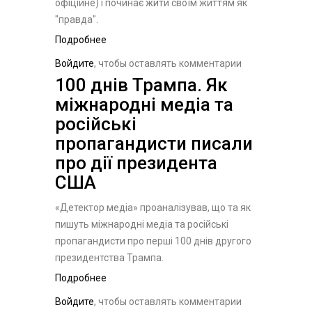
офіційне) і починає жити своїм життям як
"правда".
Подробнее
о Детектор медіа провів
дослідження про
Войдите
, чтобы оставлять комментарии
медіаграмотність
100 днів Трампа. Як
українців-2024.
міжнародні медіа та
російські
пропагандисти писали
про дії президента
США
«Детектор медіа» проаналізував, що та як
пишуть міжнародні медіа та російські
пропагандисти про перші 100 днів другого
президентства Трампа.
Подробнее
о 100 днів Трампа. Як
міжнародні медіа та російські
Войдите
, чтобы оставлять комментарии
пропагандисти писали про дії