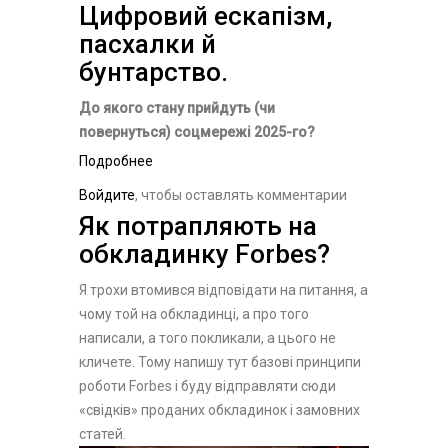
​Цифровий ескапізм,
президента США
пасхалки й
бунтарство.
До якого стану прийдуть (чи
повернуться) соцмережі 2025-го?
Подробнее
о ​Цифровий ескапізм, пасхалки
й бунтарство.
Войдите
, чтобы оставлять комментарии
​Як потрапляють на
обкладинку Forbes?
Я трохи втомився відповідати на питання, а
чому той на обкладинці, а про того
написали, а того покликали, а цього не
кличете. Тому напишу тут базові принципи
роботи Forbes і буду відправляти сюди
«свідків» проданих обкладинок і замовних
статей.