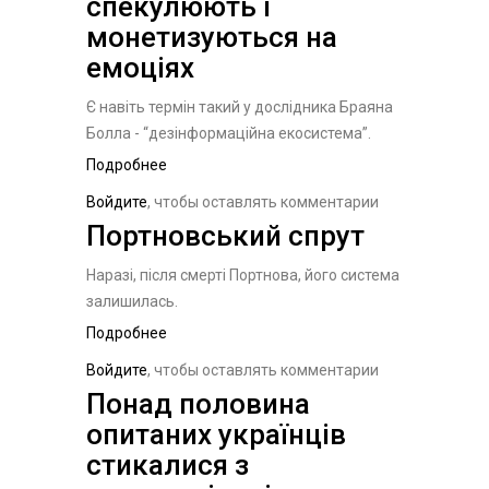
спекулюють і
монетизуються на
емоціях
Є навіть термін такий у дослідника Браяна
Болла - “дезінформаційна екосистема”.
Подробнее
о Клікбе йтери спекулюють і
монетизуються на емоціях
Войдите
, чтобы оставлять комментарии
Портновський спрут
Наразі, після смерті Портнова, його система
залишилась.
Подробнее
о Портновський спрут
Войдите
, чтобы оставлять комментарии
Понад половина
опитаних українців
стикалися з