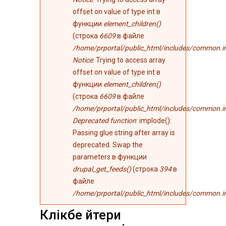
offset on value of type int в
функции
element_children()
(строка
6609
в файле
/home/prportal/public_html/includes/common.i
Notice
: Trying to access array
offset on value of type int в
функции
element_children()
(строка
6609
в файле
/home/prportal/public_html/includes/common.i
Deprecated function
: implode():
Passing glue string after array is
deprecated. Swap the
parameters в функции
drupal_get_feeds()
(строка
394
в
файле
/home/prportal/public_html/includes/common.i
Клікбе йтери