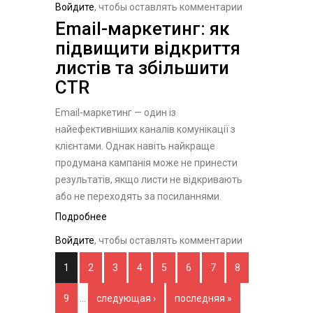
інтелект: контроль чи
Войдите
, чтобы оставлять комментарии
модернізація?
Email-маркетинг: як
підвищити відкриття
листів та збільшити
CTR
Email-маркетинг — один із
найефективніших каналів комунікації з
клієнтами. Однак навіть найкраще
продумана кампанія може не принести
результатів, якщо листи не відкривають
або не переходять за посиланнями.
Подробнее
о Email-маркетинг: як підвищити
відкриття листів та збільшити
Войдите
, чтобы оставлять комментарии
CTR
Страницы
1
2
3
4
5
6
7
8
9
…
следующая ›
последняя »