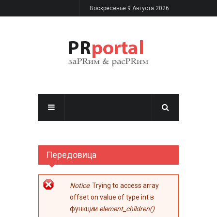
Перейти к основному содержанию
Воскресенье 9 Августа 2026
Передовица
Сообщение об
Notice
: Trying to access array
ошибке
offset on value of type int в
функции
element_children()