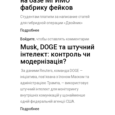
на базе МГИМО
фабрику фейков
Студентам платили за написание статей
для гибридной операции «Двойник»
Подробнее
о Кремль организовал на базе
МГИМО фабрику фейков
Войдите
, чтобы оставлять комментарии
​Musk, DOGE та штучний
інтелект: контроль чи
модернізація?
За даними Reuters, команда DOGE —
ініціатива, пов’язана з Ілоном Маском та
адміністрацією Трампа, — використовує
штучний інтелект для моніторингу
внутрішніх комунікацій у щонайменше
одній федеральній агенції США.
Подробнее
о ​Musk, DOGE та штучний