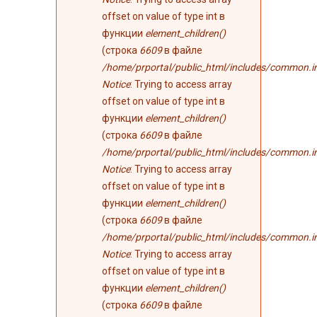
offset on value of type int в
функции
element_children()
(строка
6609
в файле
/home/prportal/public_html/includes/common.i
Notice
: Trying to access array
offset on value of type int в
функции
element_children()
(строка
6609
в файле
/home/prportal/public_html/includes/common.i
Notice
: Trying to access array
offset on value of type int в
функции
element_children()
(строка
6609
в файле
/home/prportal/public_html/includes/common.i
Notice
: Trying to access array
offset on value of type int в
функции
element_children()
(строка
6609
в файле