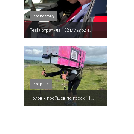
PRo політику
Tesla втратила 152 мільярди...
PRо різне
Чоловік пройшов по горах 11...