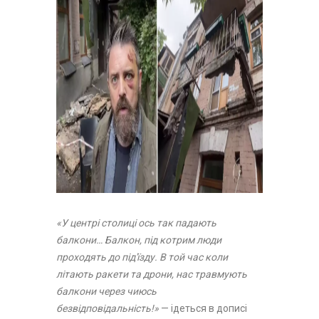
«У центрі столиці ось так падають
балкони… Балкон, під котрим люди
проходять до під'їзду. В той час коли
літають ракети та дрони, нас травмують
балкони через чиюсь
безвідповідальність!»
— ідеться в дописі