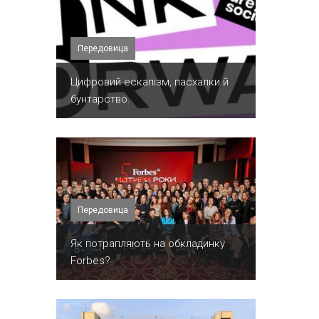
Передовица
​Цифровий ескапізм, пасхалки й
бунтарство.
Передовица
​Як потрапляють на обкладинку
Forbes?