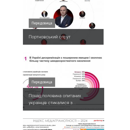
Передовица
Портновський спрут
Передовица
Понад половина опитаних
українців стикалися з...