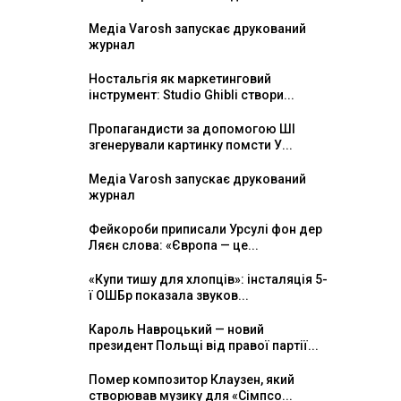
Медіа Varosh запускає друкований
журнал
Ностальгія як маркетинговий
інструмент: Studio Ghibli створи...
Пропагандисти за допомогою ШІ
згенерували картинку помсти У...
Медіа Varosh запускає друкований
журнал
Фейкороби приписали Урсулі фон дер
Ляєн слова: «Європа — це...
«Купи тишу для хлопців»: інсталяція 5-
ї ОШБр показала звуков...
Кароль Навроцький — новий
президент Польщі від правої партії...
Помер композитор Клаузен, який
створював музику для «Сімпсо...