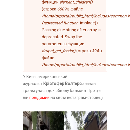
функции
element_children()
(строка
6609
в файле
/home/prportal/public_html/includes/common.i
Deprecated function
: implode():
Passing glue string after array is
deprecated. Swap the
parameters в функции
drupal_get_feeds()
(строка
394
в
файле
/home/prportal/public_html/includes/common.i
У Києві американський
журналіст
Крістофер Волтерс
зазнав
травм унаслідок обвалу балкона. Про це
він
повідомив
на своїй інстаграм-сторінці.