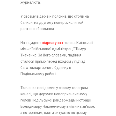
журналіста.
У своєму відео він пояснив, що стояв на
балконі на другому поверсі, коли той
раптово обвалився.
На інцидент
відреагував
голова Київської
міської військової адміністрації Тимур
Ткаченко. За його словами, падіння
сталося прямо перед входом у під'їзд
багатоквартирного будинку в
Подільському районі.
Ткаченко повідомив у своєму телеграм-
каналі, що доручив новопризначеному
голові Подільської райдержадміністрації
Володимиру Наконечному вийти на зв'язок
з потерпілим, взяти ситуацію по цьому