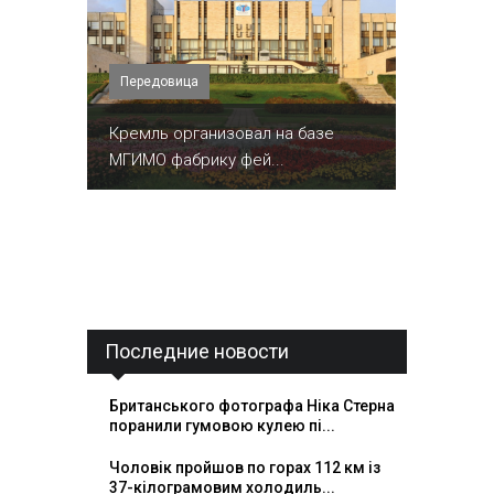
Передовица
Кремль организовал на базе
МГИМО фабрику фей...
Последние новости
Британського фотографа Ніка Стерна
поранили гумовою кулею пі...
Чоловік пройшов по горах 112 км із
37-кілограмовим холодиль...