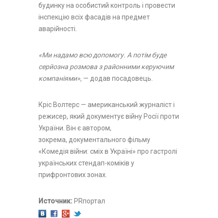
будинку на особистий контроль і провести
інспекцію всіх фасадів на предмет
аварійності.
«Ми надамо всю допомогу. А потім буде
серйозна розмова з районними керуючим
компаніями»,
— додав посадовець.
Кріс Волтерс — американський журналіст і
режисер, який документує війну Росії проти
України. Він є автором,
зокрема, документального фільму
«Комедія війни: сміх в Україні» про гастролі
українських стендап-коміків у
прифронтових зонах.
Источник:
PRпортал