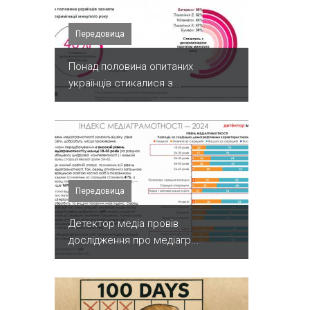
Передовица
Понад половина опитаних
українців стикалися з...
Передовица
Детектор медіа провів
дослідження про медіагр...