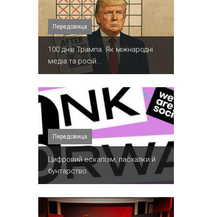
Передовица
100 днів Трампа. Як міжнародні
медіа та росій...
Передовица
​Цифровий ескапізм, пасхалки й
бунтарство.