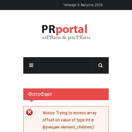
Перейти к основному содержанию
Четверг 6 Августа 2026
ФотоФакт
Сообщение об
Notice
: Trying to access array
ошибке
offset on value of type int в
функции
element_children()