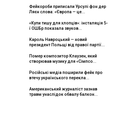
Фейкороби приписали Урсулі фон дер
Ляєн слова: «Європа — це...
«Купи тишу для хлопців»: інсталяція 5-
ї ОШБр показала звуков...
Кароль Навроцький — новий
президент Польщі від правої партії...
Помер композитор Клаузен, який
створював музику для «Сімпсо...
Російські медіа поширили фейк про
втечу українського перекла...
Американський журналіст зазнав
травм унаслідок обвалу балкон...