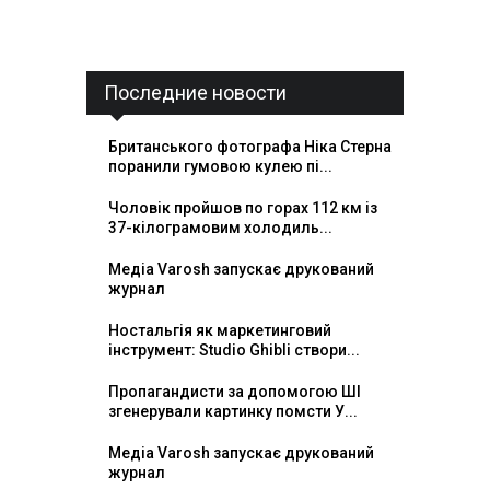
Последние новости
Британського фотографа Ніка Стерна
поранили гумовою кулею пі...
Чоловік пройшов по горах 112 км із
37-кілограмовим холодиль...
Медіа Varosh запускає друкований
журнал
Ностальгія як маркетинговий
інструмент: Studio Ghibli створи...
Пропагандисти за допомогою ШІ
згенерували картинку помсти У...
Медіа Varosh запускає друкований
журнал