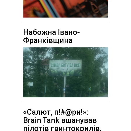
Набожна Івано-
Франківщина
«Салют, п!#@ри!»:
Brain Tank вшанував
пілотів гвинтокрилів,