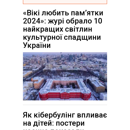
«Вікі любить пам’ятки
2024»: журі обрало 10
найкращих світлин
культурної спадщини
України
Як кібербулінг впливає
на дітей: постери