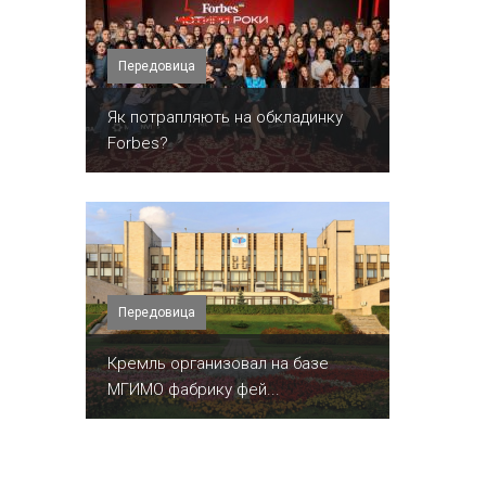
Передовица
​Як потрапляють на обкладинку
Forbes?
Передовица
Кремль организовал на базе
МГИМО фабрику фей...