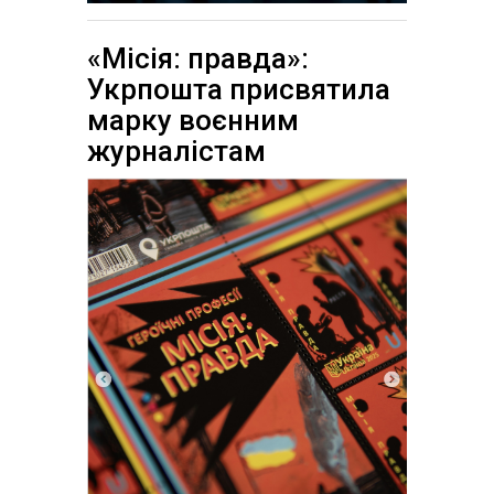
«Місія: правда»:
Укрпошта присвятила
марку воєнним
журналістам