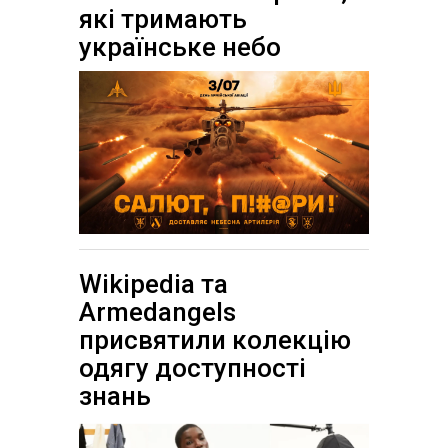
які тримають
українське небо
Wikipedia та
Armedangels
присвятили колекцію
одягу доступності
знань