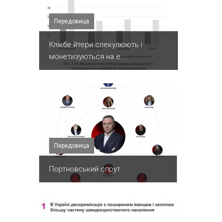
Передовица
Клікбе йтери спекулюють і
монетизуються на е...
Передовица
Портновський спрут