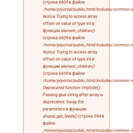
(строка
6609
в файле
/home/prportal/public_html/includes/common.i
Notice
: Trying to access array
offset on value of type int в
функции
element_children()
(строка
6609
в файле
/home/prportal/public_html/includes/common.i
Notice
: Trying to access array
offset on value of type int в
функции
element_children()
(строка
6609
в файле
/home/prportal/public_html/includes/common.i
Deprecated function
: implode():
Passing glue string after array is
deprecated. Swap the
parameters в функции
drupal_get_feeds()
(строка
394
в
файле
/home/prportal/public_html/includes/common.i