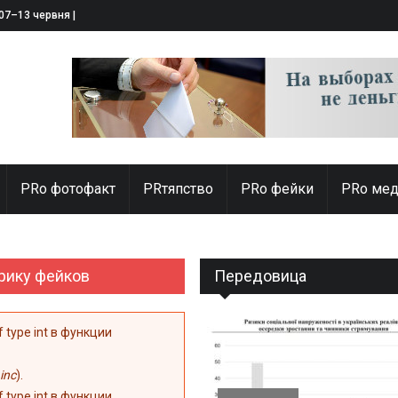
 07–13 червня 2025
PRо фотофакт
PRтяпство
PRo фейки
PRo мед
рику фейков
Передовица
of type int в функции
inc
).
of type int в функции