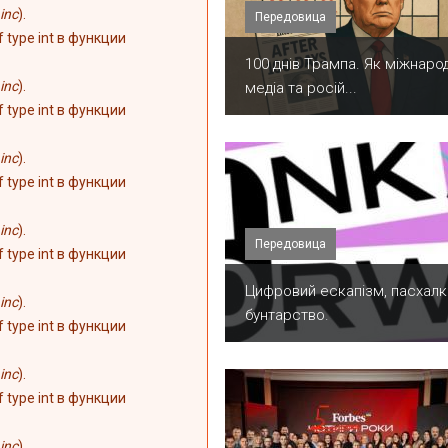
inc
).
Передовица
of type int в функции
100 днів Трампа. Як міжнарод
inc
).
медіа та росій...
of type int в функции
inc
).
of type int в функции
inc
).
Передовица
of type int в функции
​Цифровий ескапізм, пасхалк
inc
).
бунтарство.
of type int в функции
inc
).
of type int в функции
inc
).