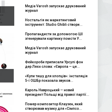
Медіа Varosh запускає друкований
журнал
Ностальгія як маркетинговий
інструмент: Studio Ghibli створи...
Пропагандисти за допомогою ШІ
згенерували картинку помсти У...
Медіа Varosh запускає друкований
журнал
Фейкороби приписали Урсулі фон
дер Ляєн слова: «Європа — це...
«Купи тишу для хлопців»: інсталяція
5-ї ОШБр показала звуков...
Кароль Навроцький — новий
президент Польщі від правої партії...
Помер композитор Клаузен, який
створював музику для «Сімпсо...