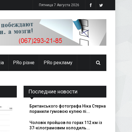
Пятница 7 Августа 2026
іа
PRо різне
PRo рекламу
Последние новости
Британського фотографа Ніка Стерна
поранили гумовою кулею пі...
Чоловік пройшов по горах 112 км із
37-кілограмовим холодиль...