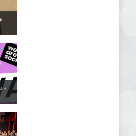
ні
и й