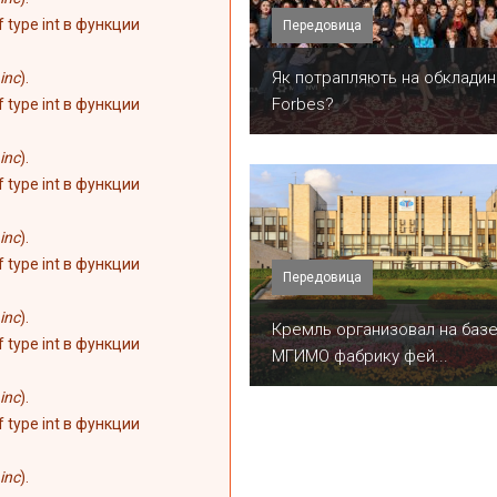
of type int в функции
Передовица
​Як потрапляють на обкладин
inc
).
Forbes?
of type int в функции
inc
).
of type int в функции
inc
).
of type int в функции
Передовица
inc
).
Кремль организовал на баз
of type int в функции
МГИМО фабрику фей...
inc
).
of type int в функции
inc
).