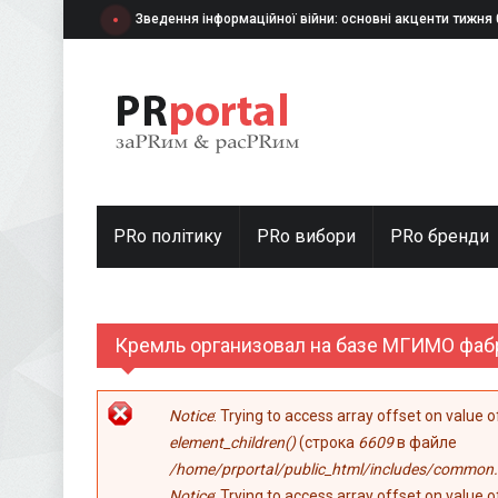
Перейти к основному содержанию
Зведення інформаційної війни: основні акценти тижня
PRo політику
PRo вибори
PRо бренди
Кремль организовал на базе МГИМО фаб
Сообщение об ошибке
Notice
: Trying to access array offset on value 
element_children()
(строка
6609
в файле
/home/prportal/public_html/includes/common.
Notice
: Trying to access array offset on value 