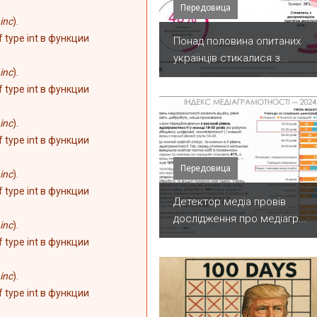
Передовица
inc
).
of type int в функции
Понад половина опитаних
українців стикалися з...
inc
).
of type int в функции
inc
).
of type int в функции
Передовица
inc
).
of type int в функции
Детектор медіа провів
дослідження про медіагр...
inc
).
of type int в функции
inc
).
of type int в функции