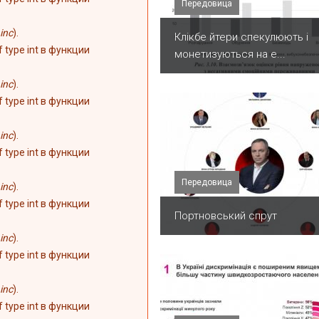
Передовица
inc
).
Клікбе йтери спекулюють і
of type int в функции
монетизуються на е...
inc
).
of type int в функции
inc
).
of type int в функции
Передовица
inc
).
of type int в функции
Портновський спрут
inc
).
of type int в функции
inc
).
of type int в функции