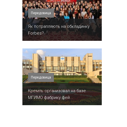
Передовица
​Як потрапляють на обкладинку
Forbes?
Передовица
Кремль организовал на базе
МГИМО фабрику фей...