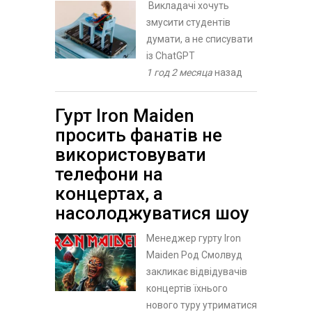
Викладачі хочуть
змусити студентів
думати, а не списувати
із ChatGPT
1 год 2 месяца
назад
Гурт Iron Maiden
просить фанатів не
використовувати
телефони на
концертах, а
насолоджуватися шоу
Менеджер гурту Iron
Maiden Род Смолвуд
закликає відвідувачів
концертів їхнього
нового туру утриматися