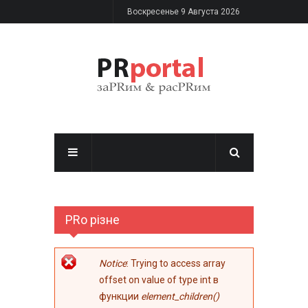
Перейти к основному содержанию
Воскресенье 9 Августа 2026
PRо різне
Сообщение об
Notice
: Trying to access array
ошибке
offset on value of type int в
функции
element_children()