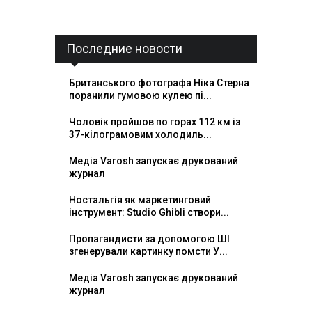
Последние новости
Британського фотографа Ніка Стерна
поранили гумовою кулею пі...
Чоловік пройшов по горах 112 км із
37-кілограмовим холодиль...
Медіа Varosh запускає друкований
журнал
Ностальгія як маркетинговий
інструмент: Studio Ghibli створи...
Пропагандисти за допомогою ШІ
згенерували картинку помсти У...
Медіа Varosh запускає друкований
журнал