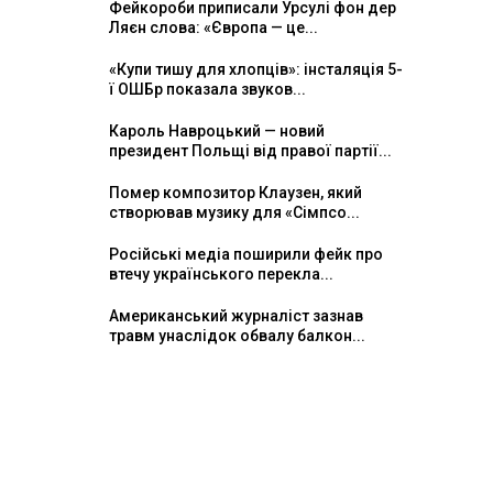
Фейкороби приписали Урсулі фон дер
Ляєн слова: «Європа — це...
«Купи тишу для хлопців»: інсталяція 5-
ї ОШБр показала звуков...
Кароль Навроцький — новий
президент Польщі від правої партії...
Помер композитор Клаузен, який
створював музику для «Сімпсо...
Російські медіа поширили фейк про
втечу українського перекла...
Американський журналіст зазнав
травм унаслідок обвалу балкон...