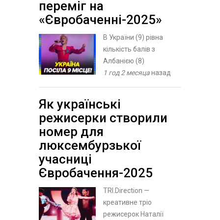
переміг на
«Євробаченні-2025»
В України (9) рівна
кількість балів з
Албанією (8)
1 год 2 месяца
назад
Як українські
режисерки створили
номер для
люксембурзької
учасниці
Євробачення-2025
TRI.Direction —
креативне тріо
режисерок Наталії