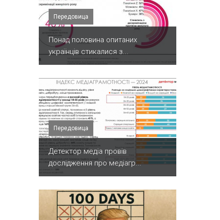
Передовица
Понад половина опитаних
українців стикалися з...
Передовица
Детектор медіа провів
дослідження про медіагр...