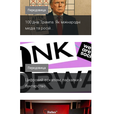
Передовица
100 днів Трампа. Як міжнародні
медіа та росій...
Передовица
​Цифровий ескапізм, пасхалки й
бунтарство.