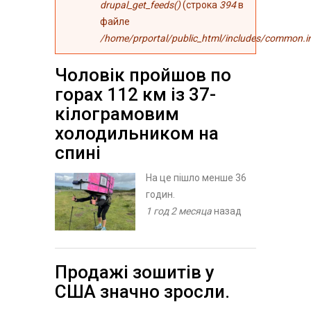
drupal_get_feeds()
(строка
394
в
файле
/home/prportal/public_html/includes/common.i
Чоловік пройшов по
горах 112 км із 37-
кілограмовим
холодильником на
спині
На це пішло менше 36
годин.
1 год 2 месяца
назад
Продажі зошитів у
США значно зросли.