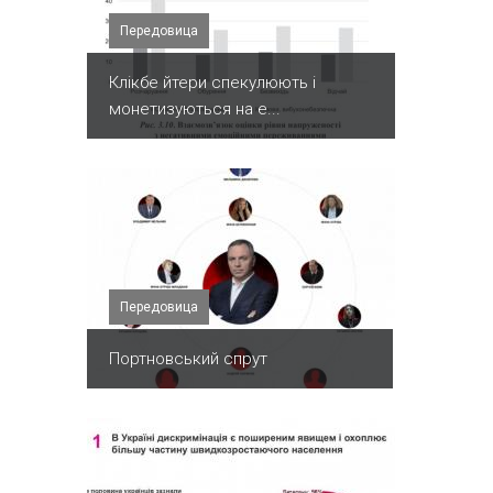
Передовица
Клікбе йтери спекулюють і
монетизуються на е...
Передовица
Портновський спрут