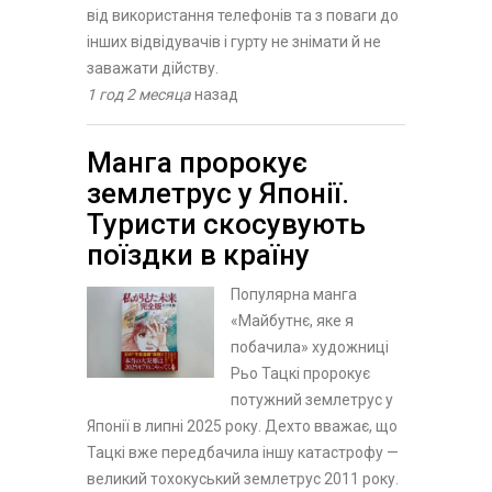
від використання телефонів та з поваги до
інших відвідувачів і гурту не знімати й не
заважати дійству.
1 год 2 месяца
назад
Манга пророкує
землетрус у Японії.
Туристи скосувують
поїздки в країну
Популярна манга
«Майбутнє, яке я
побачила» художниці
Рьо Тацкі пророкує
потужний землетрус у
Японії в липні 2025 року. Дехто вважає, що
Тацкі вже передбачила іншу катастрофу —
великий тохокуський землетрус 2011 року.