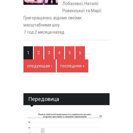
Лобасєвої, Наталії
Ровенської та Марії
Григоращенко, відоме своїми
масштабними шоу.
1 год 2 месяца
назад
Страницы
1
2
3
4
5
6
…
следующая ›
последняя »
Передовица