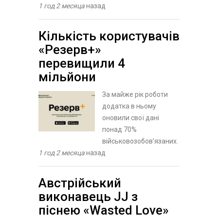
1 год 2 месяца
назад
Кількість користувачів
«Резерв+»
перевищили 4
мільйони
За майже рік роботи
додатка в ньому
оновили свої дані
понад 70%
військовозобов’язаних.
1 год 2 месяца
назад
Австрійський
виконавець JJ з
піснею «Wasted Love»