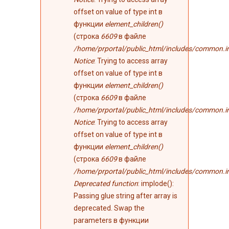
offset on value of type int в
функции
element_children()
(строка
6609
в файле
/home/prportal/public_html/includes/common.i
Notice
: Trying to access array
offset on value of type int в
функции
element_children()
(строка
6609
в файле
/home/prportal/public_html/includes/common.i
Notice
: Trying to access array
offset on value of type int в
функции
element_children()
(строка
6609
в файле
/home/prportal/public_html/includes/common.i
Deprecated function
: implode():
Passing glue string after array is
deprecated. Swap the
parameters в функции