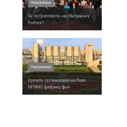
Передовица
​Як потрапляють на обкладинку
Forbes?
Передовица
Кремль организовал на базе
МГИМО фабрику фей...