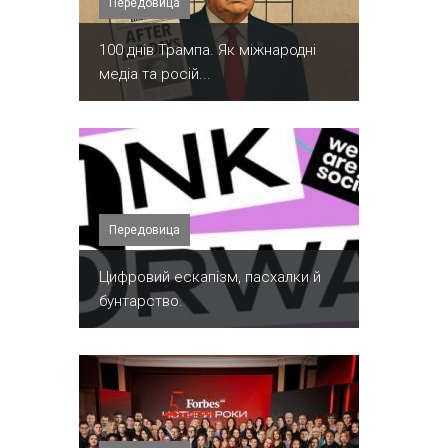
Передовица
100 днів Трампа. Як міжнародні
медіа та росій...
Передовица
​Цифровий ескапізм, пасхалки й
бунтарство.