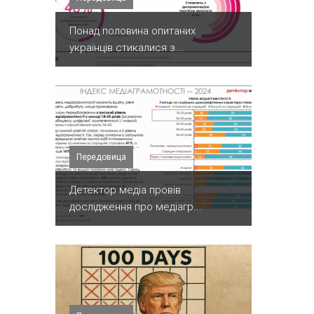
Понад половина опитаних
українців стикалися з...
Передовица
Детектор медіа провів
дослідження про медіагр...