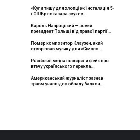
«Купи тишу для хлопців»: інсталяція 5-
ї ОШБр показала звуков...
Кароль Навроцький — новий
президент Польщі від правої партії...
Помер композитор Клаузен, який
створював музику для «Сімпсо...
Російські медіа поширили фейк про
втечу українського перекла...
Американський журналіст зазнав
травм унаслідок обвалу балкон...