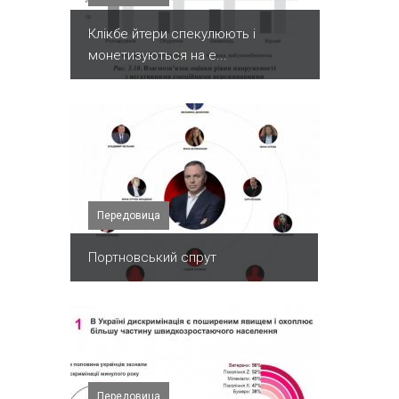
Клікбе йтери спекулюють і
монетизуються на е...
Передовица
Портновський спрут
Передовица