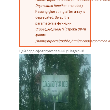
Deprecated function
: implode():
Passing glue string after array is
deprecated. Swap the
parameters в функции
drupal_get_feeds()
(строка
394
в
файле
/home/prportal/public_html/includes/common.i
Цей борд сфотографований у Надвірній