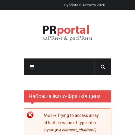
Перейти к основному содержанию
Суббота 8 Августа 2026
Набожна Івано-Франківщина
Сообщение об
Notice
: Trying to access array
ошибке
offset on value of type int в
функции
element_children()