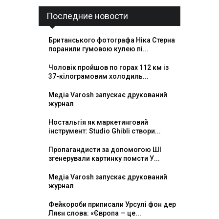
Последние новости
Британського фотографа Ніка Стерна
поранили гумовою кулею пі...
Чоловік пройшов по горах 112 км із
37-кілограмовим холодиль...
Медіа Varosh запускає друкований
журнал
Ностальгія як маркетинговий
інструмент: Studio Ghibli створи...
Пропагандисти за допомогою ШІ
згенерували картинку помсти У...
Медіа Varosh запускає друкований
журнал
Фейкороби приписали Урсулі фон дер
Ляєн слова: «Європа — це...